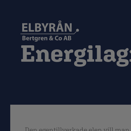
Energilag
Den egentillverkade elen vill man 