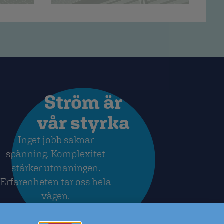
Ström är
vår styrka
Inget jobb saknar
spänning. Komplexitet
stärker utmaningen.
Erfarenheten tar oss hela
vägen.