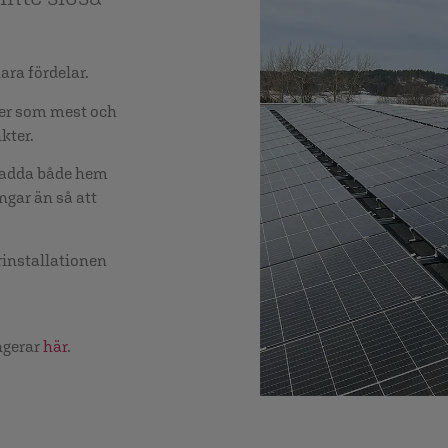
ara fördelar.
yser som mest och
kter.
 ladda både hem
engar än så att
örinstallationen
ngerar
här
.