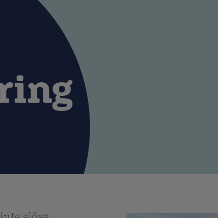
ring
inte slösa